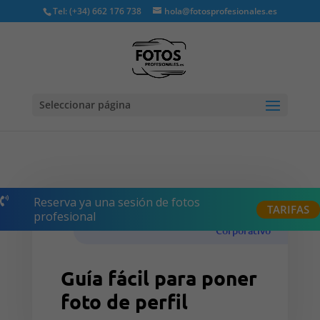
Tel: (+34) 662 176 738
hola@fotosprofesionales.es
Seleccionar página
Reserva ya una sesión de fotos

TARIFAS
profesional
Corporativo
Guía fácil para poner
foto de perfil