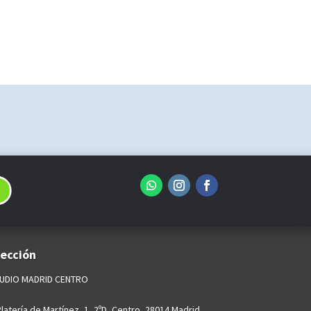
rección
UDIO MADRID CENTRO
Platería de Martínez, 1, 2ºD,
Centro, 28014 Madrid