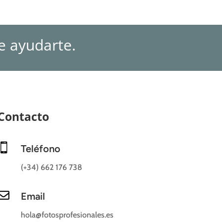
e ayudarte.
Contacto

Teléfono
(+34) 662 176 738

Email
hola@fotosprofesionales.es