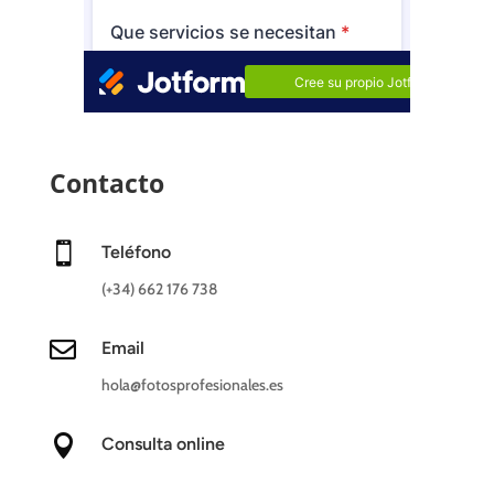
Contacto

Teléfono
(+34) 662 176 738

Email
hola@fotosprofesionales.es

Consulta online