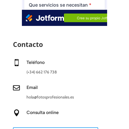
Contacto

Teléfono
(+34) 662 176 738

Email
hola@fotosprofesionales.es

Consulta online