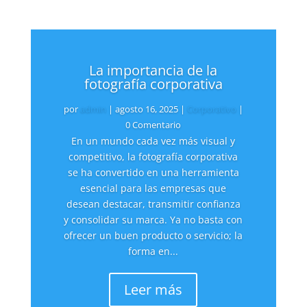
La importancia de la
fotografía corporativa
por
admin
|
agosto 16, 2025
|
Corporativo
|
0 Comentario
En un mundo cada vez más visual y
competitivo, la fotografía corporativa
se ha convertido en una herramienta
esencial para las empresas que
desean destacar, transmitir confianza
y consolidar su marca. Ya no basta con
ofrecer un buen producto o servicio; la
forma en...
Leer más