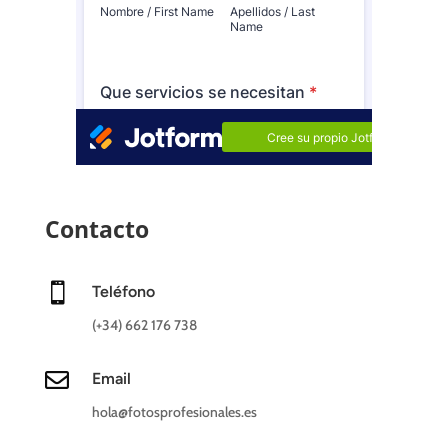
Contacto

Teléfono
(+34) 662 176 738

Email
hola@fotosprofesionales.es